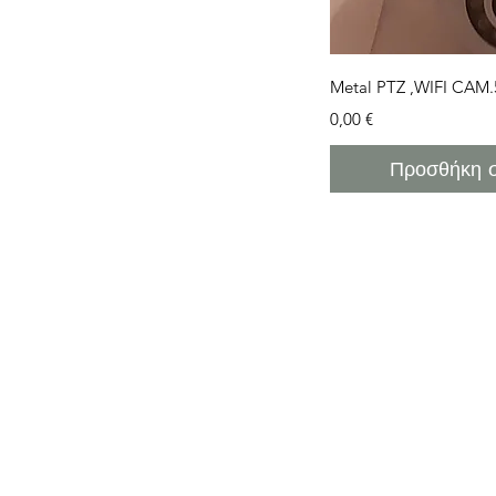
Γρήγορη 
Metal PTZ ,WIFI CA
Τιμή
0,00 €
Προσθήκη σ