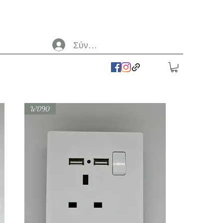
Σύνδεση
WD90