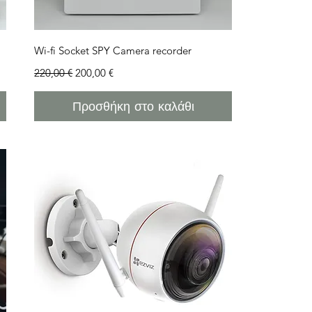
Γρήγορη προβολή
Wi-fi Socket SPY Camera recorder
Κανονική τιμή
Τιμή Έκπτωσης
220,00 €
200,00 €
Προσθήκη στο καλάθι