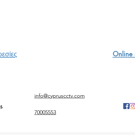
εσίες
Online
info@cypruscctv.com
s
70005553