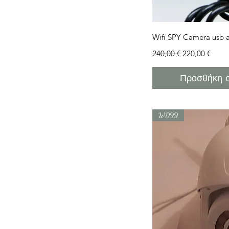
0 €
230 €
Γρήγορη 
Wifi SPY Camera usb 
Κανονική τιμή
Τιμή Έκπτωσ
240,00 €
220,00 €
Προσθήκη σ
WD99