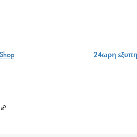
 Shop
24ωρη εξυπη