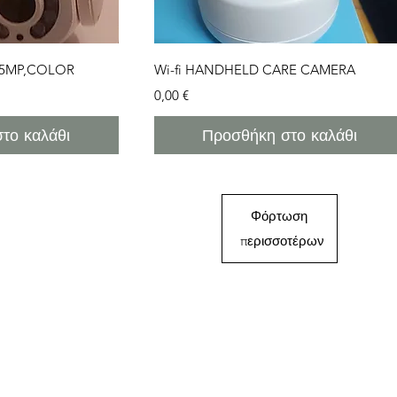
προβολή
Γρήγορη προβολή
M.5MP,COLOR
Wi-fi HANDHELD CARE CAMERA
Τιμή
0,00 €
το καλάθι
Προσθήκη στο καλάθι
Φόρτωση
περισσοτέρων