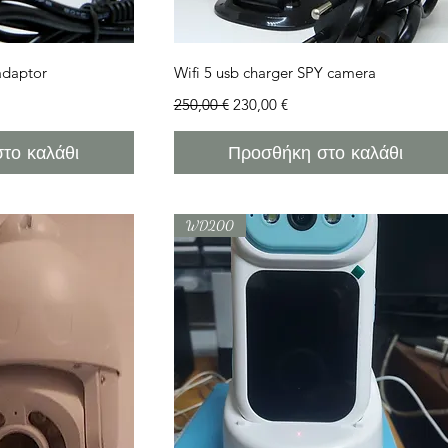
προβολή
Γρήγορη προβολή
adaptor
Wifi 5 usb charger SPY camera
ης
Κανονική τιμή
Τιμή Έκπτωσης
250,00 €
230,00 €
το καλάθι
Προσθήκη στο καλάθι
WD200