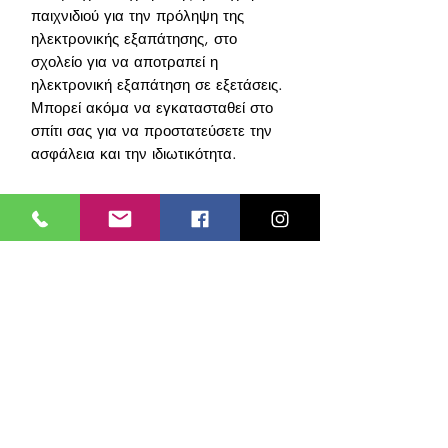
παιχνιδιού για την πρόληψη της
ηλεκτρονικής εξαπάτησης, στο
σχολείο για να αποτραπεί η
ηλεκτρονική εξαπάτηση σε εξετάσεις.
Μπορεί ακόμα να εγκατασταθεί στο
σπίτι σας για να προστατεύσετε την
ασφάλεια και την ιδιωτικότητα.
ΧΑΡΑΚΤΗΡΙΣΤΙΚΑ
Μην στρέφετε τα μάτια σας μετά
την εκκίνηση του ανιχνευτή λέιζερ
Watchdog Security Services
IR
Έλεγχος λέιζερ
Online Shop
Ανίχνευση δόνησης (σίγαση)
Ανίχνευση μπιπ
Υπηρεσίες
Ανίχνευση οθόνης LED
Η Εταιρεία